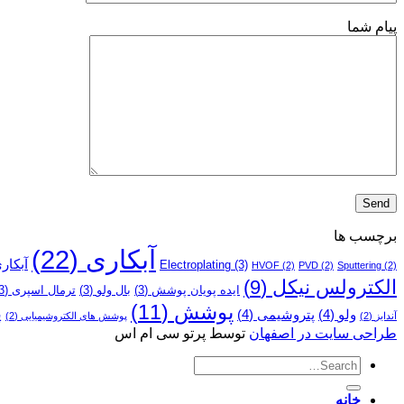
پیام شما
برچسب ها
آبکاری
(22)
آبکار
Electroplating
(3)
HVOF
(2)
PVD
(2)
Sputtering
(2)
الکترولس نیکل
(9)
ایده پویان پوشش
(3)
بال ولو
(3)
ترمال اسپری
(3)
پوشش
(11)
پ
ولو
(4)
پتروشیمی
(4)
آندایز
(2)
پوشش­ های الکتروشیمیایی
(2)
طراحی سایت در اصفهان
توسط پرتو سی ام اس
خانه