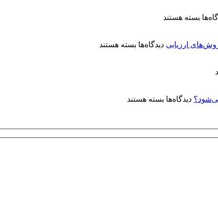
برای
اه‌ها
بسته هستند
معرفی
کتاب
برای
«آبکاری
روش‌های ارزیابی
دیدگاه‌ها
بسته هستند
کنترل
الکترولس
کیفیت
نیکل:
پوشش‌های
مفاهیم
آبکاری
و
نقره:
کاربردها»
برای
دیدگاه‌ها
بسته هستند
فرآیندها،
چرا
استانداردها
روی
و
توپی‌
روش‌های
ولو
ارزیابی
(Ball
Valve)
آبکاری
الکترولس
نیکل
انجام
می‌شود؟