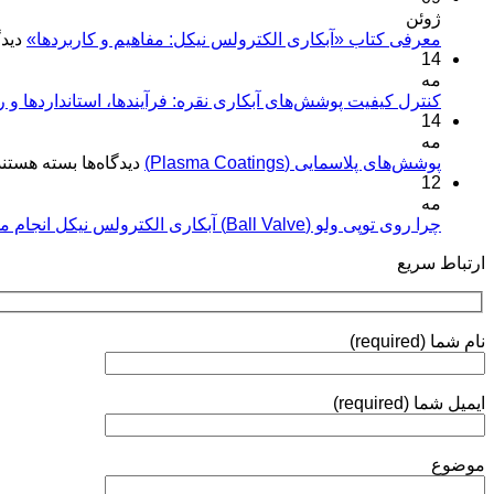
ژوئن
معرفی کتاب «آبکاری الکترولس نیکل: مفاهیم و کاربردها»
دیدگ
14
مه
کنترل کیفیت پوشش‌های آبکاری نقره: فرآیندها، استانداردها و 
14
مه
برای
پوشش‌های پلاسمایی (Plasma Coatings)
دیدگاه‌ها
بسته هستند
12
پوشش‌های
مه
پلاسمایی
(Plasma
چرا روی توپی‌ ولو (Ball Valve) آبکاری الکترولس نیکل انجام می‌شود؟
Coatings)
ارتباط سریع
نام شما (required)
ایمیل شما (required)
موضوع