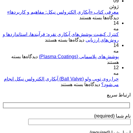
09
ژوئن
معرفی کتاب «آبکاری الکترولس نیکل: مفاهیم و کاربردها»
برای
دیدگاه‌ها
بسته هستند
14
معرفی
مه
کتاب
«آبکاری
کنترل کیفیت پوشش‌های آبکاری نقره: فرآیندها، استانداردها و
برای
روش‌های ارزیابی
الکترولس
دیدگاه‌ها
بسته هستند
14
کنترل
نیکل:
مه
کیفیت
مفاهیم
برای
پوشش‌های پلاسمایی (Plasma Coatings)
پوشش‌های
دیدگاه‌ها
بسته
و
پوشش‌های
هستند
آبکاری
کاربردها»
12
پلاسمایی
نقره:
(Plasma
مه
فرآیندها،
Coatings)
چرا روی توپی‌ ولو (Ball Valve) آبکاری الکترولس نیکل انجام
استانداردها
برای
می‌شود؟
دیدگاه‌ها
بسته هستند
و
چرا
روش‌های
ارتباط سریع
روی
ارزیابی
توپی‌
ولو
(Ball
نام شما (required)
Valve)
آبکاری
الکترولس
ایمیل شما (required)