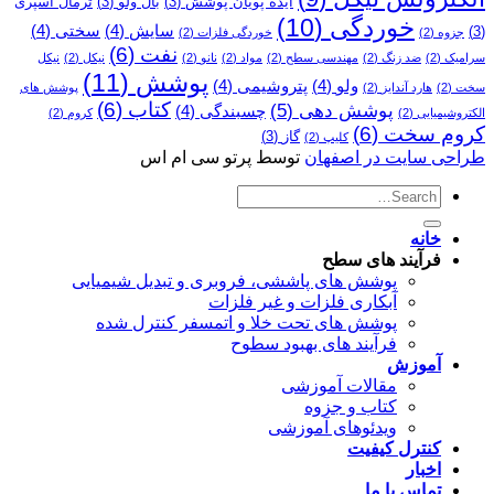
ایده پویان پوشش
(3)
بال ولو
(3)
ترمال اسپری
خوردگی
(10)
سایش
(4)
سختی
(4)
(3)
جزوه
(2)
خوردگی فلزات
(2)
نفت
(6)
سرامیک
(2)
ضد زنگ
(2)
مهندسی سطح
(2)
مواد
(2)
نانو
(2)
نیکل
(2)
نیکل
پوشش
(11)
ولو
(4)
پتروشیمی
(4)
سخت
(2)
هارد آندایز
(2)
پوشش­ های
کتاب
(6)
پوشش دهی
(5)
چسبندگی
(4)
الکتروشیمیایی
(2)
کروم
(2)
کروم سخت
(6)
گاز
(3)
کلیپ
(2)
طراحی سایت در اصفهان
توسط پرتو سی ام اس
خانه
فرآیند های سطح
پوشش های پاششی، فروبری و تبدیل شیمیایی
آبکاری فلزات و غیر فلزات
پوشش های تحت خلا و اتمسفر کنترل شده
فرآیند های بهبود سطوح
آموزش
مقالات آموزشی
کتاب و جزوه
ویدئوهای آموزشی
کنترل کیفیت
اخبار
تماس با ما