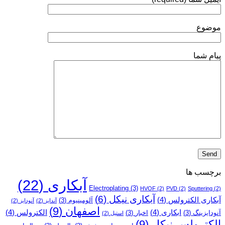
نیکل
انجام
می‌شود؟
موضوع
پیام شما
برچسب ها
آبکاری
(22)
Electroplating
(3)
HVOF
(2)
PVD
(2)
Sputtering
(2)
آبکاری نیکل
(6)
آبکاری الکترولس
(4)
آلومینیوم
(3)
آندایز
(2)
آنودایز
(2)
اصفهان
(9)
ابکاری
(4)
الکترولس
(4)
آنودایزینگ
(3)
اخبار
(3)
استیل
(2)
الکترولس نیکل
(9)