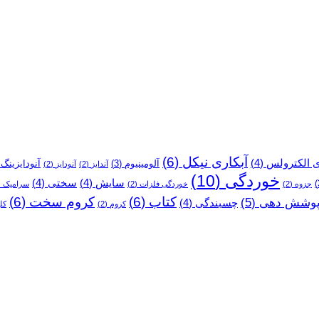
آبکاری نیکل
(6)
ی الکترولس
(4)
آلومینیوم
(3)
آنودایزینگ
)
آندایز
(2)
آنودایز
(2)
خوردگی
(10)
سایش
(4)
سختی
(4)
جزوه
(2)
خوردگی فلزات
(2)
سرامیک
2)
کتاب
(6)
کروم سخت
(6)
وشش دهی
(5)
چسبندگی
(4)
کروم
(2)
کل