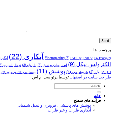
برچسب ها
آبکاری
(22)
آبکار
Electroplating
(3)
HVOF
(2)
PVD
(2)
Sputtering
(2)
الکترولس نیکل
(9)
ایده پویان پوشش
(3)
بال ولو
(3)
ترمال اسپری
(3)
پوشش
(11)
پ
ولو
(4)
پتروشیمی
(4)
آندایز
(2)
پوشش­ های الکتروشیمیایی
(2)
طراحی سایت در اصفهان
توسط پرتو سی ام اس
خانه
فرآیند های سطح
پوشش های پاششی، فروبری و تبدیل شیمیایی
آبکاری فلزات و غیر فلزات