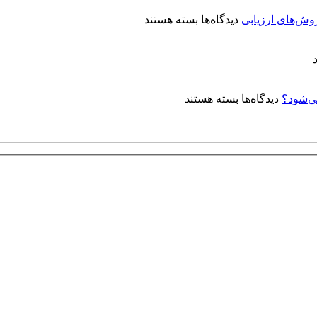
کتاب
برای
«آبکاری
روش‌های ارزیابی
دیدگاه‌ها
بسته هستند
کنترل
الکترولس
کیفیت
نیکل:
پوشش‌های
مفاهیم
آبکاری
و
نقره:
کاربردها»
برای
دیدگاه‌ها
بسته هستند
فرآیندها،
چرا
استانداردها
روی
و
توپی‌
روش‌های
ولو
ارزیابی
(Ball
Valve)
آبکاری
الکترولس
نیکل
انجام
می‌شود؟