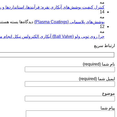
مه
کنترل کیفیت پوشش‌های آبکاری نقره: فرآیندها، استانداردها و 
14
مه
برای
پوشش‌های پلاسمایی (Plasma Coatings)
دیدگاه‌ها
بسته هستند
12
پوشش‌های
مه
پلاسمایی
(Plasma
چرا روی توپی‌ ولو (Ball Valve) آبکاری الکترولس نیکل انجام می‌شود؟
Coatings)
ارتباط سریع
نام شما (required)
ایمیل شما (required)
موضوع
پیام شما