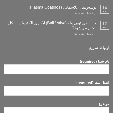
کنترل
مفاهیم
کیفیت
و
پوشش‌های پلاسمایی (Plasma Coatings)
14
پوشش‌های
کاربردها»
مه
برای
دیدگاه‌ها
بسته هستند
آبکاری
پوشش‌های
نقره:
پلاسمایی
چرا روی توپی‌ ولو (Ball Valve) آبکاری الکترولس نیکل
فرآیندها،
12
(Plasma
مه
استانداردها
انجام می‌شود؟
Coatings)
و
برای
دیدگاه‌ها
بسته هستند
روش‌های
چرا
ارزیابی
روی
توپی‌
ارتباط سریع
ولو
(Ball
Valve)
نام شما (required)
آبکاری
الکترولس
نیکل
انجام
می‌شود؟
ایمیل شما (required)
موضوع