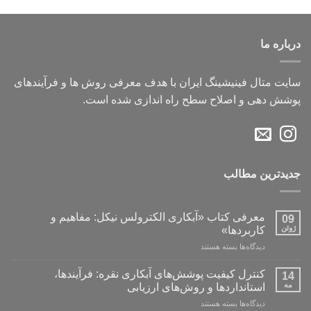
درباره ما
سایت متال فینیشینگ ایران با هدف معرفی روش ها و فرآیندهای
پوشش دهی و اصلاح سطح راه اندازی شده است.
جدیدترین مطالب
معرفی کتاب «آبکاری الکترولس نیکل: مفاهیم و
09
ژوئن
کاربردها»
برای
دیدگاه‌ها
بسته هستند
معرفی
کتاب
کنترل کیفیت پوشش‌های آبکاری نقره: فرآیندها،
14
«آبکاری
مه
استانداردها و روش‌های ارزیابی
الکترولس
برای
دیدگاه‌ها
بسته هستند
نیکل: